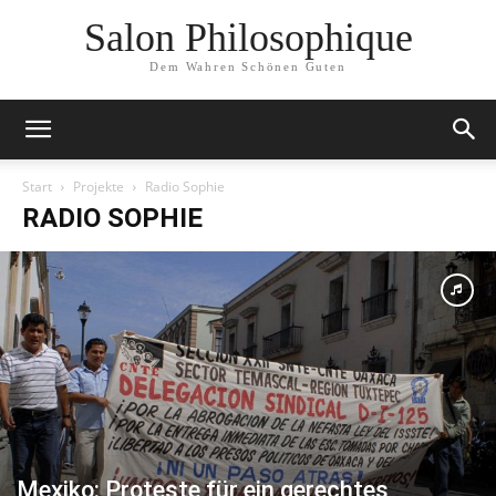
Salon Philosophique
Dem Wahren Schönen Guten
Start
Projekte
Radio Sophie
RADIO SOPHIE
Mexiko: Proteste für ein gerechtes