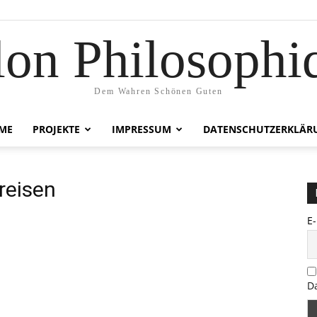
lon Philosophi
Dem Wahren Schönen Guten
ME
PROJEKTE
IMPRESSUM
DATENSCHUTZERKLÄR
reisen
E
D