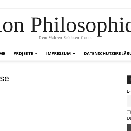
lon Philosophi
Dem Wahren Schönen Guten
ME
PROJEKTE
IMPRESSUM
DATENSCHUTZERKLÄR
rse
E
D