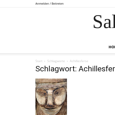
Anmelden / Beitreten
Sa
HO
Start
Schlagworte
Achillesferse
Schlagwort: Achillesfe