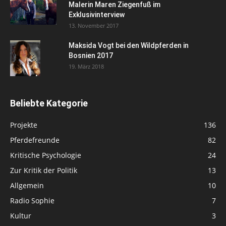
Malerin Maren Ziegenfuß im
Exklusivinterview
13. November 2017
Maksida Vogt bei den Wildpferden in
Bosnien 2017
19. März 2018
Beliebte Kategorie
Projekte
136
Pferdefreunde
82
Kritische Psychologie
24
Zur Kritik der Politik
13
Allgemein
10
Radio Sophie
7
Kultur
3