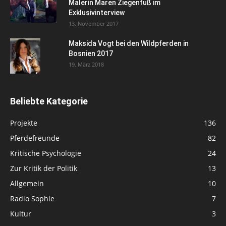
Malerin Maren Ziegenfuß im
Exklusivinterview
13. November 2017
Maksida Vogt bei den Wildpferden in
Bosnien 2017
19. März 2018
Beliebte Kategorie
Projekte
136
Pferdefreunde
82
Kritische Psychologie
24
Zur Kritik der Politik
13
Allgemein
10
Radio Sophie
7
Kultur
3