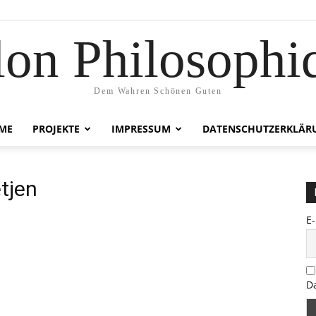
lon Philosophi
Dem Wahren Schönen Guten
ME
PROJEKTE
IMPRESSUM
DATENSCHUTZERKLÄR
tjen
E
D