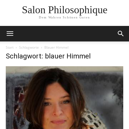
Salon Philosophique
Dem Wahren Schönen Guten
Start
Schlagworte
Blauer Himmel
Schlagwort: blauer Himmel