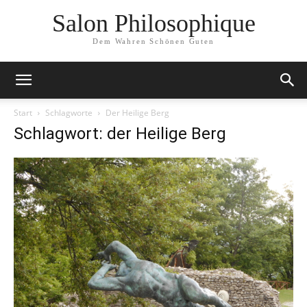
Salon Philosophique
Dem Wahren Schönen Guten
Start
Schlagworte
Der Heilige Berg
Schlagwort: der Heilige Berg