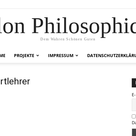
lon Philosophi
Dem Wahren Schönen Guten
ME
PROJEKTE
IMPRESSUM
DATENSCHUTZERKLÄR
rtlehrer
E
D