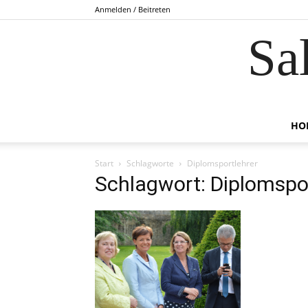
Anmelden / Beitreten
Sa
HO
Start
Schlagworte
Diplomsportlehrer
Schlagwort: Diplomspo