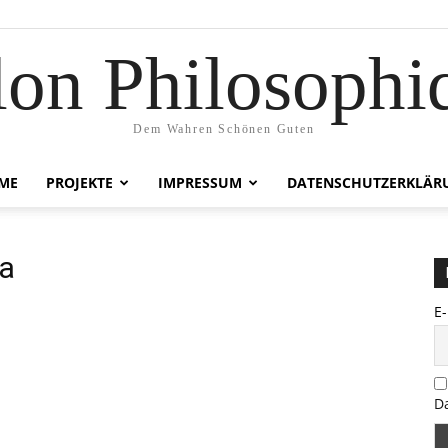
lon Philosophi
Dem Wahren Schönen Guten
ME
PROJEKTE
IMPRESSUM
DATENSCHUTZERKLÄR
a
E
D