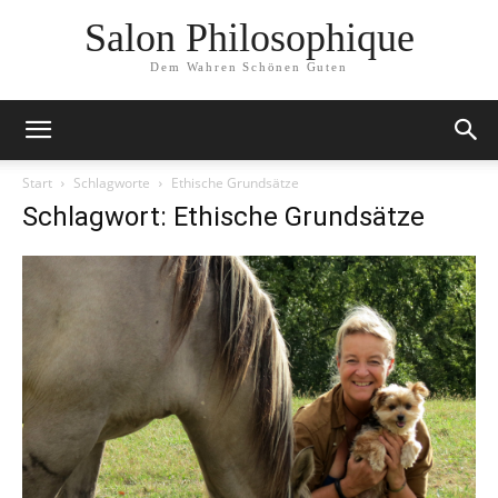
Salon Philosophique
Dem Wahren Schönen Guten
Start
Schlagworte
Ethische Grundsätze
Schlagwort: Ethische Grundsätze