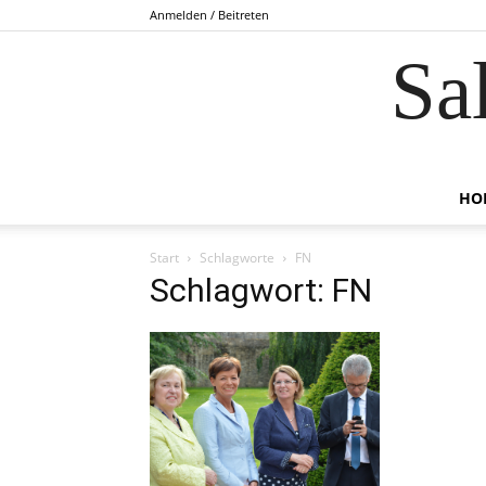
Anmelden / Beitreten
Sa
HO
Start
Schlagworte
FN
Schlagwort: FN