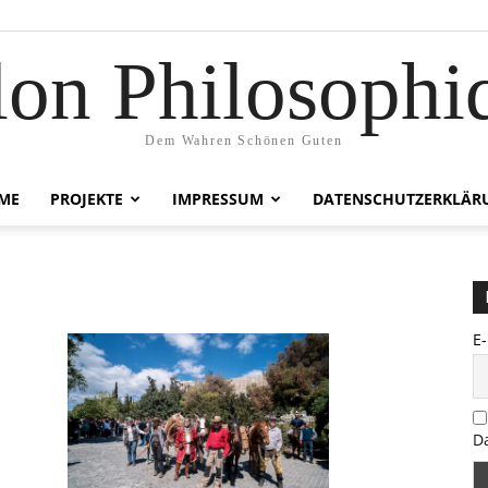
lon Philosophi
Dem Wahren Schönen Guten
ME
PROJEKTE
IMPRESSUM
DATENSCHUTZERKLÄR
E
D