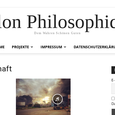
lon Philosophi
Dem Wahren Schönen Guten
ME
PROJEKTE
IMPRESSUM
DATENSCHUTZERKLÄR
haft
E
D