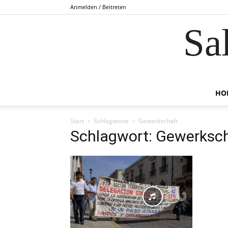
Anmelden / Beitreten
Sa
HO
Start
Schlagworte
Gewerkschaft
Schlagwort: Gewerksc