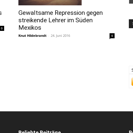
Gewaltsame Repression gegen
s
streikende Lehrer im Süden
Mexikos
0
Knut Hildebrandt
-
24. Juni 2016
0
Beliebte Beiträge
B