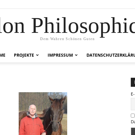
lon Philosophi
Dem Wahren Schönen Guten
ME
PROJEKTE
IMPRESSUM
DATENSCHUTZERKLÄR
E
D