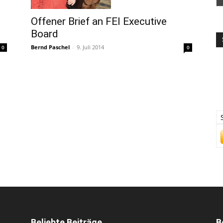
Offener Brief an FEI Executive
Board
Bernd Paschel
-
9. Juli 2014
0
0
Beliebte Beiträge
B