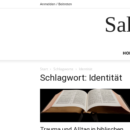
Anmelden / Beitreten
Sa
HO
Start
Schlagworte
Identität
Schlagwort: Identität
Trauma und Alltag in biblischen