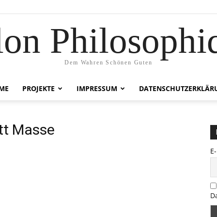
lon Philosophi
Dem Wahren Schönen Guten
ME
PROJEKTE
IMPRESSUM
DATENSCHUTZERKLÄR
att Masse
E
D