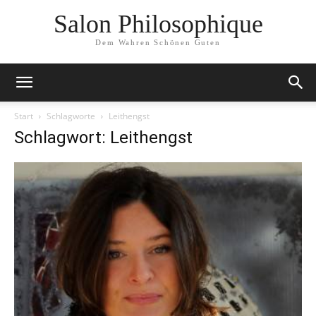
Salon Philosophique
Dem Wahren Schönen Guten
Start
Schlagworte
Leithengst
Schlagwort: Leithengst