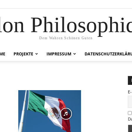
lon Philosophi
Dem Wahren Schönen Guten
ME
PROJEKTE
IMPRESSUM
DATENSCHUTZERKLÄR
E
D