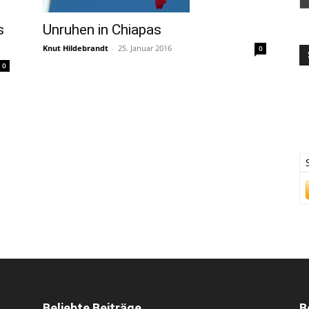
s
Unruhen in Chiapas
Knut Hildebrandt
-
25. Januar 2016
0
0
Beliebte Beiträge
B