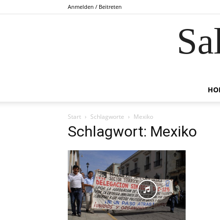
Anmelden / Beitreten
Sa
HO
Start
Schlagworte
Mexiko
Schlagwort: Mexiko