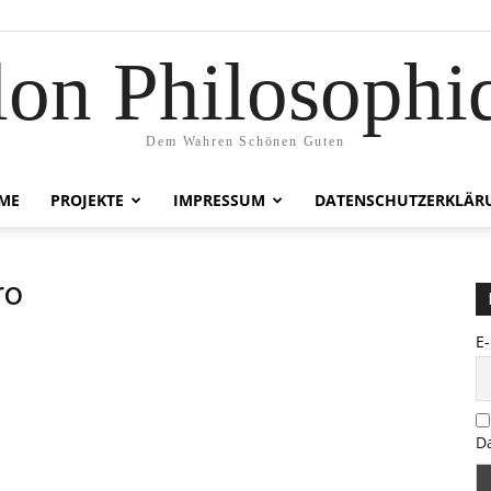
lon Philosophi
Dem Wahren Schönen Guten
ME
PROJEKTE
IMPRESSUM
DATENSCHUTZERKLÄR
ro
E
D