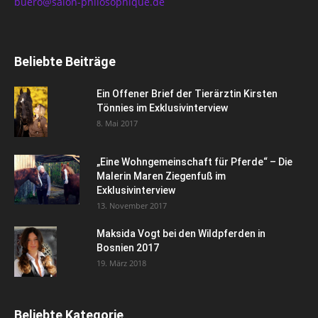
buero@salon-philosophique.de
Beliebte Beiträge
Ein Offener Brief der Tierärztin Kirsten
Tönnies im Exklusivinterview
8. Mai 2017
„Eine Wohngemeinschaft für Pferde“ – Die
Malerin Maren Ziegenfuß im
Exklusivinterview
13. November 2017
Maksida Vogt bei den Wildpferden in
Bosnien 2017
19. März 2018
Beliebte Kategorie