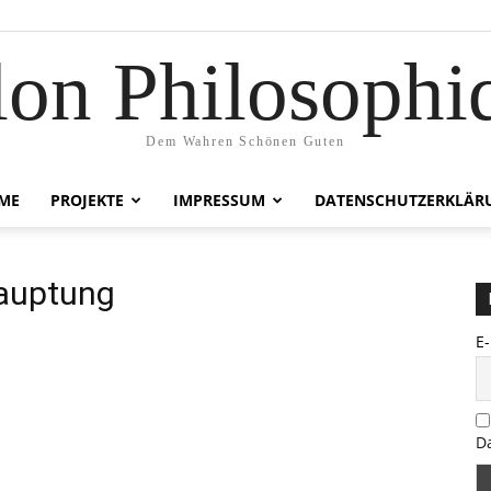
lon Philosophi
Dem Wahren Schönen Guten
ME
PROJEKTE
IMPRESSUM
DATENSCHUTZERKLÄR
hauptung
E
D