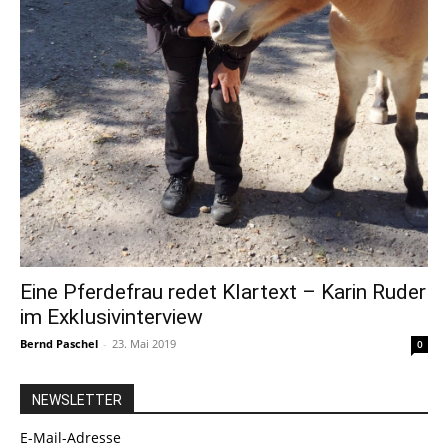
Eine Pferdefrau redet Klartext – Karin Ruder
im Ex­klu­siv­in­ter­view
Bernd Paschel
-
23. Mai 2019
0
NEWSLETTER
E-Mail-Adresse