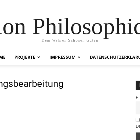
lon Philosophi
Dem Wahren Schönen Guten
ME
PROJEKTE
IMPRESSUM
DATENSCHUTZERKLÄR
ngsbearbeitung
E
D