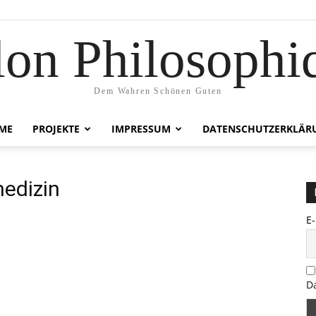
lon Philosophi
Dem Wahren Schönen Guten
ME
PROJEKTE
IMPRESSUM
DATENSCHUTZERKLÄR
medizin
E
D