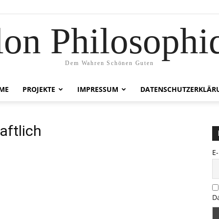
lon Philosophi
Dem Wahren Schönen Guten
ME
PROJEKTE
IMPRESSUM
DATENSCHUTZERKLÄR
aftlich
E
D