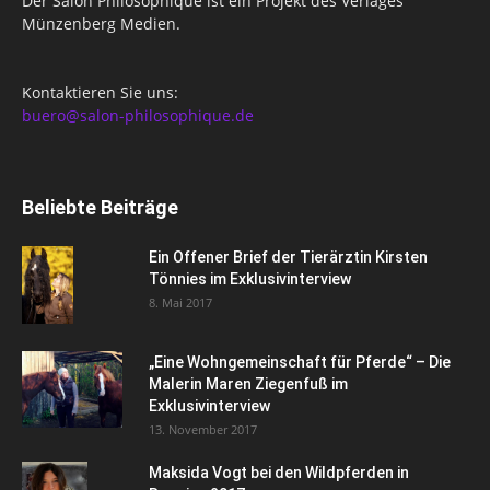
Der Salon Philosophique ist ein Projekt des Verlages
Münzenberg Medien.
Kontaktieren Sie uns:
buero@salon-philosophique.de
Beliebte Beiträge
Ein Offener Brief der Tierärztin Kirsten
Tönnies im Exklusivinterview
8. Mai 2017
„Eine Wohngemeinschaft für Pferde“ – Die
Malerin Maren Ziegenfuß im
Exklusivinterview
13. November 2017
Maksida Vogt bei den Wildpferden in