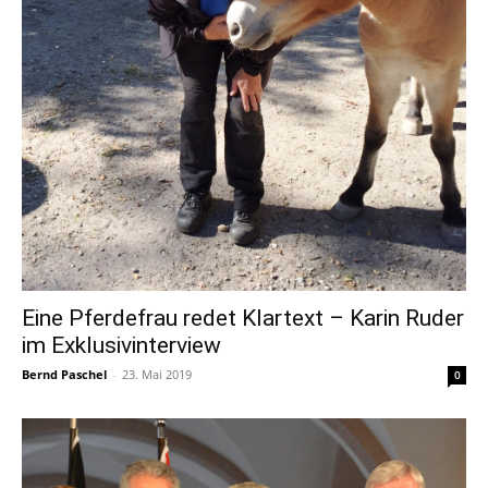
Eine Pferdefrau redet Klartext – Karin Ruder
im Ex­klu­siv­in­ter­view
Bernd Paschel
-
23. Mai 2019
0