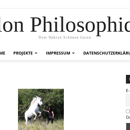
lon Philosophi
Dem Wahren Schönen Guten
ME
PROJEKTE
IMPRESSUM
DATENSCHUTZERKLÄR
E
D