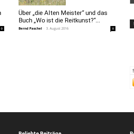
n
Über „die Alten Meister“ und das
Buch „Wo ist die Reitkunst?“...
Bernd Paschel
-
3. August 2016
0
0
Beliebte Beiträge
B