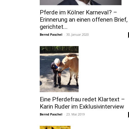
Pferde im Kölner Karneval? –
Erinnerung an einen offenen Brief,
gerichtet...
Bernd Paschel
-
30. Januar 2020
Eine Pferdefrau redet Klartext –
Karin Ruder im Ex­klu­siv­in­ter­view
Bernd Paschel
-
23. Mai 2019