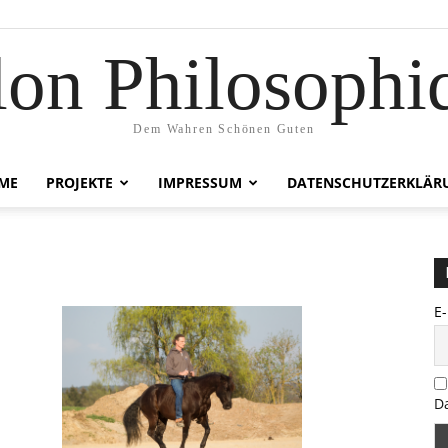
lon Philosophi
Dem Wahren Schönen Guten
ME
PROJEKTE
IMPRESSUM
DATENSCHUTZERKLÄR
E
D