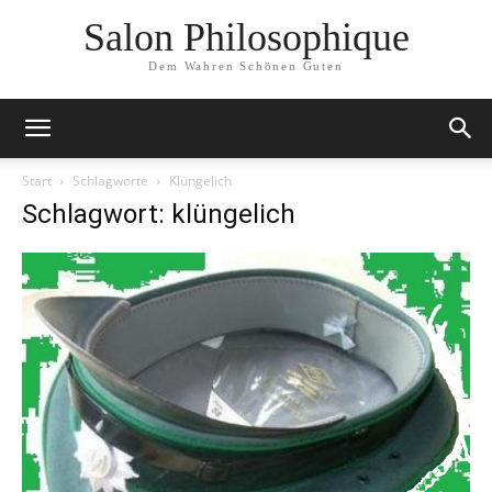
Salon Philosophique
Dem Wahren Schönen Guten
Start
Schlagworte
Klüngelich
Schlagwort: klüngelich