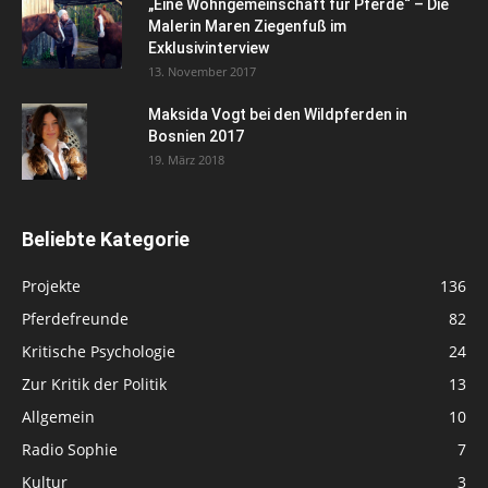
„Eine Wohngemeinschaft für Pferde“ – Die
Malerin Maren Ziegenfuß im
Exklusivinterview
13. November 2017
Maksida Vogt bei den Wildpferden in
Bosnien 2017
19. März 2018
Beliebte Kategorie
Projekte
136
Pferdefreunde
82
Kritische Psychologie
24
Zur Kritik der Politik
13
Allgemein
10
Radio Sophie
7
Kultur
3