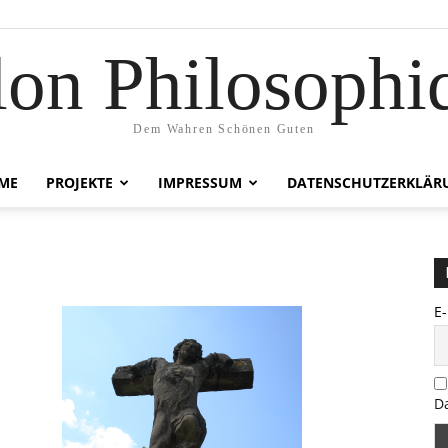
lon Philosophi
Dem Wahren Schönen Guten
ME
PROJEKTE
IMPRESSUM
DATENSCHUTZERKLÄR
E
D