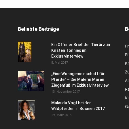
Beliebte Beiträge
B
Ein Offener Brief der Tierärztin
Pr
Kirsten Tönnies im
P
Exklusivinterview
8. Mai 2017
Kr
Zu
„Eine Wohngemeinschaft für
Pferde“ – Die Malerin Maren
A
Ziegenfuß im Exklusivinterview
R
13. November 2017
Ku
Maksida Vogt bei den
Ga
Wildpferden in Bosnien 2017
19. März 2018