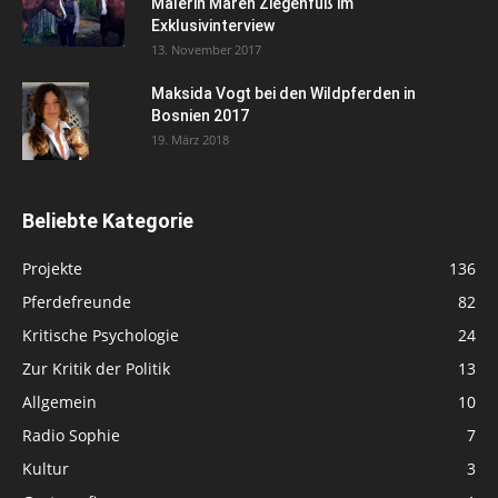
Malerin Maren Ziegenfuß im
Exklusivinterview
13. November 2017
Maksida Vogt bei den Wildpferden in
Bosnien 2017
19. März 2018
Beliebte Kategorie
Projekte
136
Pferdefreunde
82
Kritische Psychologie
24
Zur Kritik der Politik
13
Allgemein
10
Radio Sophie
7
Kultur
3