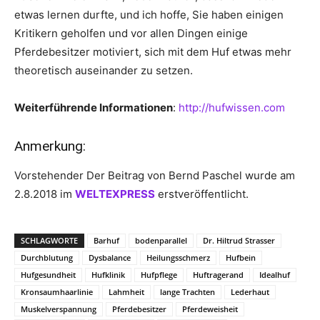
etwas lernen durfte, und ich hoffe, Sie haben einigen
Kritikern geholfen und vor allen Dingen einige
Pferdebesitzer motiviert, sich mit dem Huf etwas mehr
theoretisch auseinander zu setzen.
Weiterführende Informationen
:
http://hufwissen.com
Anmerkung:
Vorstehender Der Beitrag von Bernd Paschel wurde am
2.8.2018 im
WELTEXPRESS
erstveröffentlicht.
SCHLAGWORTE
Barhuf
bodenparallel
Dr. Hiltrud Strasser
Durchblutung
Dysbalance
Heilungsschmerz
Hufbein
Hufgesundheit
Hufklinik
Hufpflege
Huftragerand
Idealhuf
Kronsaumhaarlinie
Lahmheit
lange Trachten
Lederhaut
Muskelverspannung
Pferdebesitzer
Pferdeweisheit