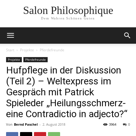
Salon Philosophique
Dem Wahren Schönen Guten
Start
Projekte
Pferdefreunde
Projekte
Pferdefreunde
Hufpflege in der Diskussion
(Teil 2) – Weltexpress im
Gespräch mit Patrick
Spieleder „Heilungsschmerz-
eine Contradictio in adjecto?“
Von
Bernd Paschel
-
2. August 2018
3964
0