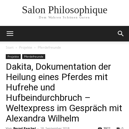
Salon Philosophique
Dem Wahren Schönen Guten
Start
Projekte
Pferdefreunde
Projekte
Pferdefreunde
Dakita, Dokumentation der
Heilung eines Pferdes mit
Hufrehe und
Hufbeindurchbruch –
Weltexpress im Gespräch mit
Alexandra Wilhelm
Von
Bernd Paschel
-
18. September 2018
3922
0