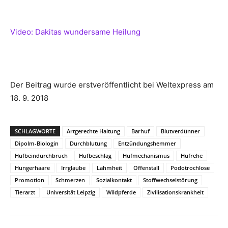
Video: Dakitas wundersame Heilung
Der Beitrag wurde erstveröffentlicht bei Weltexpress am
18. 9. 2018
SCHLAGWORTE
Artgerechte Haltung
Barhuf
Blutverdünner
Dipolm-Biologin
Durchblutung
Entzündungshemmer
Hufbeindurchbruch
Hufbeschlag
Hufmechanismus
Hufrehe
Hungerhaare
Irrglaube
Lahmheit
Offenstall
Podotrochlose
Promotion
Schmerzen
Sozialkontakt
Stoffwechselstörung
Tierarzt
Universität Leipzig
Wildpferde
Zivilisationskrankheit