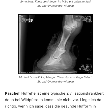
Vorne links: Klinik Leichlingen im März unt unten im Juni.
BU und ©Alexandra-Wilhelm
26. Juni: Vorne links, Röntgen Tierarztpraxis Magerfleisch
BU und ©Alexandra-Wilhelm
Paschel
: Hufrehe ist eine typische Zivilisationskrankheit,
denn bei Wildpferden kommt sie nicht vor. Liege ich da
richtig, wenn ich sage, dass die gesunde Hufform in