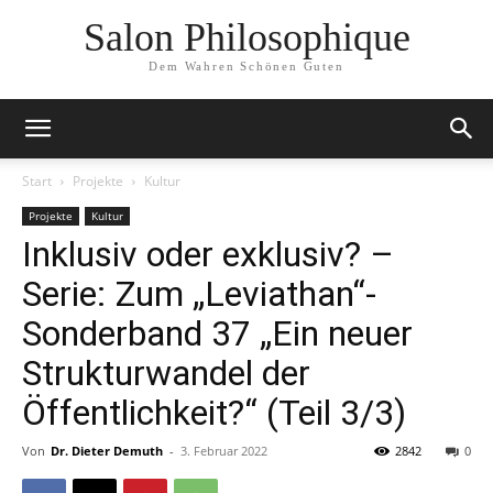
Salon Philosophique
Dem Wahren Schönen Guten
Start
Projekte
Kultur
Projekte
Kultur
Inklusiv oder exklusiv? –
Serie: Zum „Leviathan“-
Sonderband 37 „Ein neuer
Strukturwandel der
Öffentlichkeit?“ (Teil 3/3)
Von
Dr. Dieter Demuth
-
3. Februar 2022
2842
0