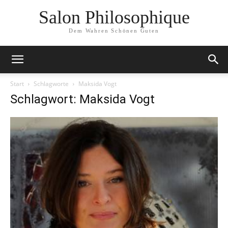
Salon Philosophique
Dem Wahren Schönen Guten
Start
Schlagworte
Maksida Vogt
Schlagwort: Maksida Vogt