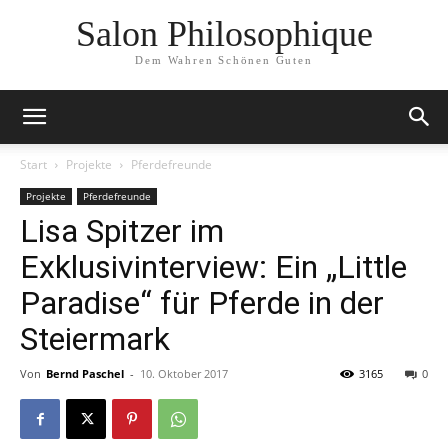
Salon Philosophique
Dem Wahren Schönen Guten
Start
Projekte
Pferdefreunde
Projekte
Pferdefreunde
Lisa Spitzer im
Exklusivinterview: Ein „Little
Paradise“ für Pferde in der
Steiermark
Von
Bernd Paschel
-
10. Oktober 2017
3165
0