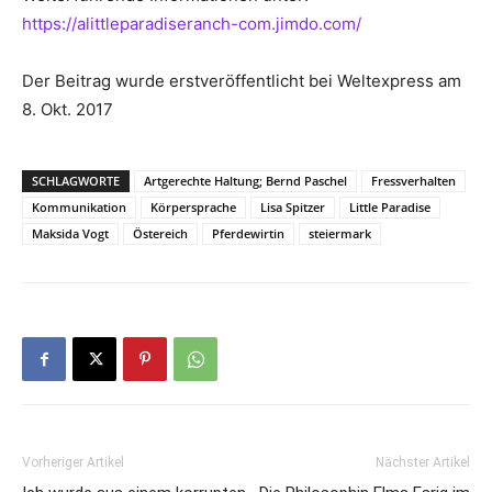
https://alittleparadiseranch-com.jimdo.com/
Der Beitrag wurde erstveröffentlicht bei Weltexpress am
8. Okt. 2017
SCHLAGWORTE
Artgerechte Haltung; Bernd Paschel
Fressverhalten
Kommunikation
Körpersprache
Lisa Spitzer
Little Paradise
Maksida Vogt
Östereich
Pferdewirtin
steiermark
Vorheriger Artikel
Nächster Artikel