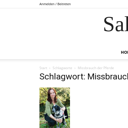
Anmelden / Beitreten
Sa
HO
Start
Schlagworte
Missbrauch der Pferde
Schlagwort: Missbrauc