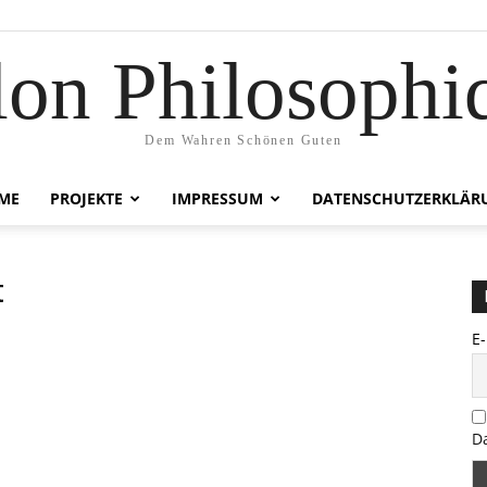
lon Philosophi
Dem Wahren Schönen Guten
ME
PROJEKTE
IMPRESSUM
DATENSCHUTZERKLÄR
t
E
D