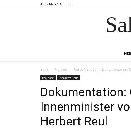
Anmelden / Beitreten
Sa
HO
Start
Projekte
Pferdefreunde
Dokumentation: O
Projekte
Pferdefreunde
Dokumentation: O
Innenminister v
Herbert Reul