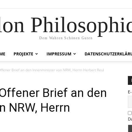
lon Philosophi
Dem Wahren Schönen Guten
ME
PROJEKTE
IMPRESSUM
DATENSCHUTZERKLÄR
ffener Brief an den Innenminister von NRW, Herrn Herbert Reul
ffener Brief an den
E
on NRW, Herrn
D