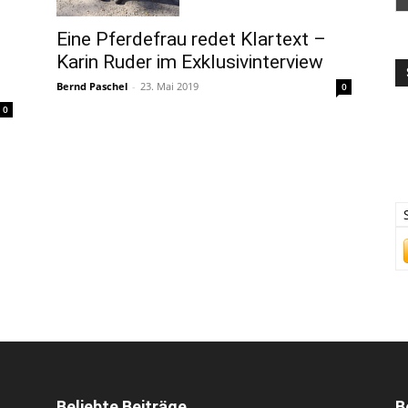
Eine Pferdefrau redet Klartext –
Karin Ruder im Ex­klu­siv­in­ter­view
Bernd Paschel
-
23. Mai 2019
0
0
Beliebte Beiträge
B