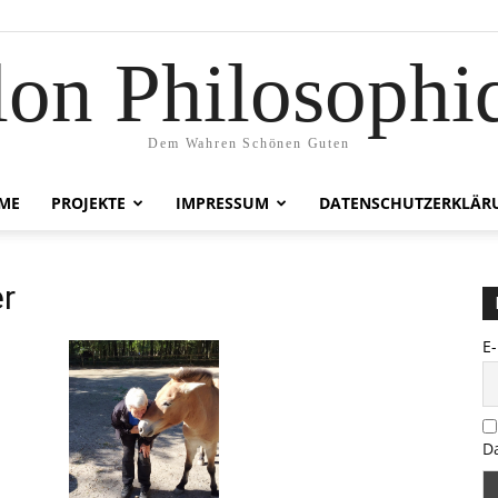
lon Philosophi
Dem Wahren Schönen Guten
ME
PROJEKTE
IMPRESSUM
DATENSCHUTZERKLÄR
r
E
D