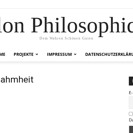
lon Philosophi
Dem Wahren Schönen Guten
ME
PROJEKTE
IMPRESSUM
DATENSCHUTZERKLÄR
nlahmheit
E
D