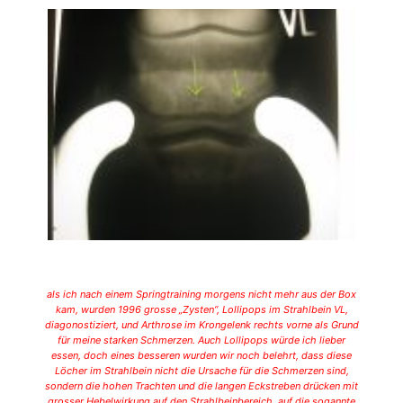
als ich nach einem Springtraining morgens nicht mehr aus der Box
kam, wurden 1996 grosse „Zysten“, Lollipops im Strahlbein VL,
diagonostiziert, und Arthrose im Krongelenk rechts vorne als Grund
für meine starken Schmerzen. Auch Lollipops würde ich lieber
essen, doch eines besseren wurden wir noch belehrt, dass diese
Löcher im Strahlbein nicht die Ursache für die Schmerzen sind,
sondern die hohen Trachten und die langen Eckstreben drücken mit
grosser Hebelwirkung auf den Strahlbeinbereich, auf die sogannte