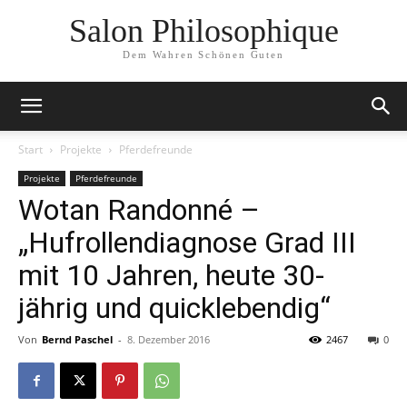
Salon Philosophique
Dem Wahren Schönen Guten
Start
Projekte
Pferdefreunde
Projekte
Pferdefreunde
Wotan Randonné –
„Hufrollendiagnose Grad III
mit 10 Jahren, heute 30-
jährig und quicklebendig“
Von
Bernd Paschel
-
8. Dezember 2016
2467
0