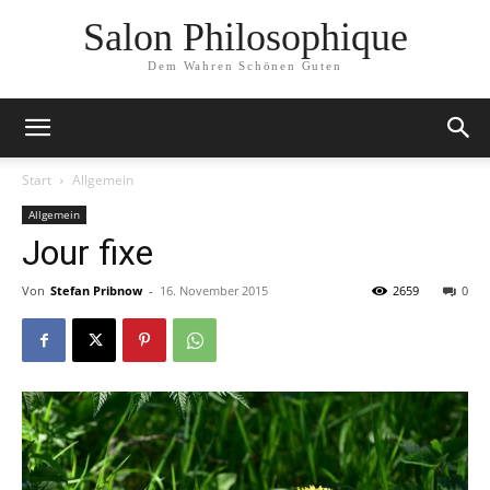
Salon Philosophique
Dem Wahren Schönen Guten
Start
Allgemein
Allgemein
Jour fixe
Von
Stefan Pribnow
-
16. November 2015
2659
0