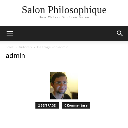
Salon Philosophique
Dem Wahren Schönen Guten
Start
Autoren
Beiträge von admin
admin
2 BEITRÄGE
0 Kommentare