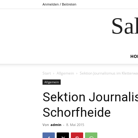
Anmelden / Beitreten
Sa
HO
Start
Allgemein
Sektion Journalismus im Kletterwa
Allgemein
Sektion Journali
Schorfheide
Von
admin
-
8. Mai 2015