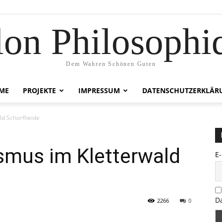
lon Philosophi
Dem Wahren Schönen Guten
ME
PROJEKTE
IMPRESSUM
DATENSCHUTZERKLÄR
ld Schorfheide
smus im Kletterwald
E
D
2266
0