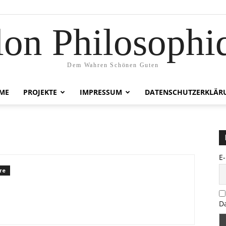
lon Philosophi
Dem Wahren Schönen Guten
ME
PROJEKTE
IMPRESSUM
DATENSCHUTZERKLÄR
E
re
D