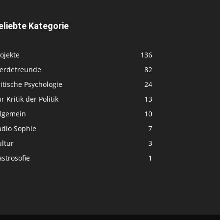
eliebte Kategorie
ojekte
136
ferdefreunde
82
itische Psychologie
24
r Kritik der Politik
13
llgemein
10
adio Sophie
7
ltur
3
strosofie
1