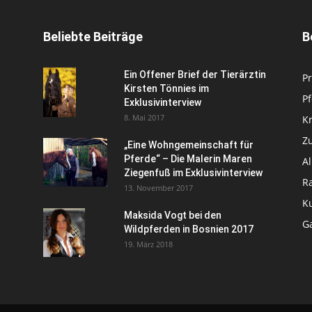
Beliebte Beiträge
B
Ein Offener Brief der Tierärztin
Pr
Kirsten Tönnies im
P
Exklusivinterview
8. Mai 2017
Kr
Zu
„Eine Wohngemeinschaft für
Pferde“ – Die Malerin Maren
A
Ziegenfuß im Exklusivinterview
R
13. November 2017
Ku
Maksida Vogt bei den
Ga
Wildpferden in Bosnien 2017
19. März 2018