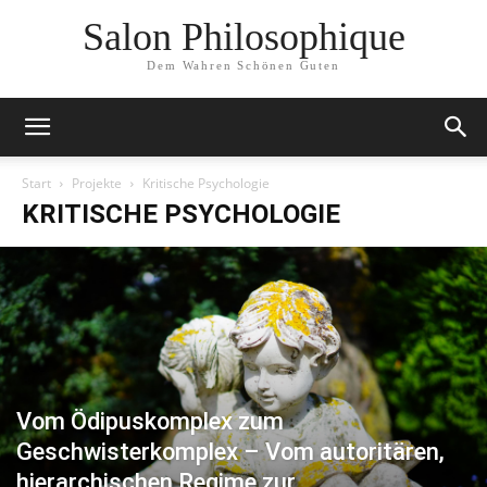
Salon Philosophique
Dem Wahren Schönen Guten
Start
Projekte
Kritische Psychologie
KRITISCHE PSYCHOLOGIE
Vom Ödipuskomplex zum
Geschwisterkomplex – Vom autoritären,
hierarchischen Regime zur